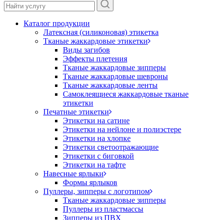
Каталог продукции
Латексная (силиконовая) этикетка
Тканые жаккардовые этикетки
Виды загибов
Эффекты плетения
Тканые жаккардовые зипперы
Тканые жаккардовые шевроны
Тканые жаккардовые ленты
Самоклеящиеся жаккардовые тканые
этикетки
Печатные этикетки
Этикетки на сатине
Этикетки на нейлоне и полиэстере
Этикетки на хлопке
Этикетки светоотражающие
Этикетки с биговкой
Этикетки на тафте
Навесные ярлыки
Формы ярлыков
Пуллеры, зипперы с логотипом
Тканые жаккардовые зипперы
Пуллеры из пластмассы
Зипперы из ПВХ