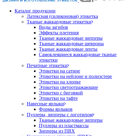
Каталог продукции
Латексная (силиконовая) этикетка
Тканые жаккардовые этикетки
Виды загибов
Эффекты плетения
Тканые жаккардовые зипперы
Тканые жаккардовые шевроны
Тканые жаккардовые ленты
Самоклеящиеся жаккардовые тканые
этикетки
Печатные этикетки
Этикетки на сатине
Этикетки на нейлоне и полиэстере
Этикетки на хлопке
Этикетки светоотражающие
Этикетки с биговкой
Этикетки на тафте
Навесные ярлыки
Формы ярлыков
Пуллеры, зипперы с логотипом
Тканые жаккардовые зипперы
Пуллеры из пластмассы
Зипперы из ПВХ