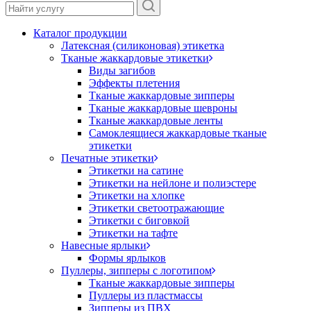
Каталог продукции
Латексная (силиконовая) этикетка
Тканые жаккардовые этикетки
Виды загибов
Эффекты плетения
Тканые жаккардовые зипперы
Тканые жаккардовые шевроны
Тканые жаккардовые ленты
Самоклеящиеся жаккардовые тканые
этикетки
Печатные этикетки
Этикетки на сатине
Этикетки на нейлоне и полиэстере
Этикетки на хлопке
Этикетки светоотражающие
Этикетки с биговкой
Этикетки на тафте
Навесные ярлыки
Формы ярлыков
Пуллеры, зипперы с логотипом
Тканые жаккардовые зипперы
Пуллеры из пластмассы
Зипперы из ПВХ