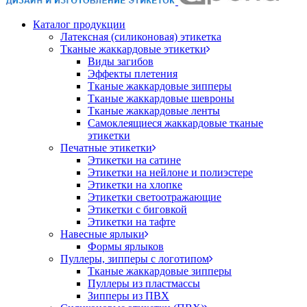
Каталог продукции
Латексная (силиконовая) этикетка
Тканые жаккардовые этикетки
Виды загибов
Эффекты плетения
Тканые жаккардовые зипперы
Тканые жаккардовые шевроны
Тканые жаккардовые ленты
Самоклеящиеся жаккардовые тканые
этикетки
Печатные этикетки
Этикетки на сатине
Этикетки на нейлоне и полиэстере
Этикетки на хлопке
Этикетки светоотражающие
Этикетки с биговкой
Этикетки на тафте
Навесные ярлыки
Формы ярлыков
Пуллеры, зипперы с логотипом
Тканые жаккардовые зипперы
Пуллеры из пластмассы
Зипперы из ПВХ