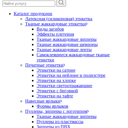
Каталог продукции
Латексная (силиконовая) этикетка
Тканые жаккардовые этикетки
Виды загибов
Эффекты плетения
Тканые жаккардовые зипперы
Тканые жаккардовые шевроны
Тканые жаккардовые ленты
Самоклеящиеся жаккардовые тканые
этикетки
Печатные этикетки
Этикетки на сатине
Этикетки на нейлоне и полиэстере
Этикетки на хлопке
Этикетки светоотражающие
Этикетки с биговкой
Этикетки на тафте
Навесные ярлыки
Формы ярлыков
Пуллеры, зипперы с логотипом
Тканые жаккардовые зипперы
Пуллеры из пластмассы
Зипперы из ПВХ