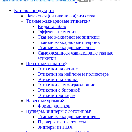
Каталог продукции
Латексная (силиконовая) этикетка
Тканые жаккардовые этикетки
Виды загибов
Эффекты плетения
Тканые жаккардовые зипперы
Тканые жаккардовые шевроны
Тканые жаккардовые ленты
Самоклеящиеся жаккардовые тканые
этикетки
Печатные этикетки
Этикетки на сатине
Этикетки на нейлоне и полиэстере
Этикетки на хлопке
Этикетки светоотражающие
Этикетки с биговкой
Этикетки на тафте
Навесные ярлыки
Формы ярлыков
Пуллеры, зипперы с логотипом
Тканые жаккардовые зипперы
Пуллеры из пластмассы
Зипперы из ПВХ