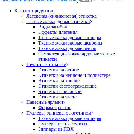
Каталог продукции
Латексная (силиконовая) этикетка
Тканые жаккардовые этикетки
Виды загибов
Эффекты плетения
Тканые жаккардовые зипперы
Тканые жаккардовые шевроны
Тканые жаккардовые ленты
Самоклеящиеся жаккардовые тканые
этикетки
Печатные этикетки
Этикетки на сатине
Этикетки на нейлоне и полиэстере
Этикетки на хлопке
Этикетки светоотражающие
Этикетки с биговкой
Этикетки на тафте
Навесные ярлыки
Формы ярлыков
Пуллеры, зипперы с логотипом
Тканые жаккардовые зипперы
Пуллеры из пластмассы
Зипперы из ПВХ