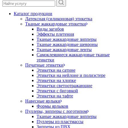
Каталог продукции
Латексная (силиконовая) этикетка
Тканые жаккардовые этикетки
Виды загибов
Эффекты плетения
Тканые жаккардовые зипперы
Тканые жаккардовые шевроны
Тканые жаккардовые ленты
Самоклеящиеся жаккардовые тканые
этикетки
Печатные этикетки
Этикетки на сатине
Этикетки на нейлоне и полиэстере
Этикетки на хлопке
Этикетки светоотражающие
Этикетки с биговкой
Этикетки на тафте
Навесные ярлыки
Формы ярлыков
Пуллеры, зипперы с логотипом
Тканые жаккардовые зипперы
Пуллеры из пластмассы
Зипперы из ПВХ