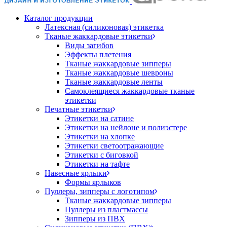
Каталог продукции
Латексная (силиконовая) этикетка
Тканые жаккардовые этикетки
Виды загибов
Эффекты плетения
Тканые жаккардовые зипперы
Тканые жаккардовые шевроны
Тканые жаккардовые ленты
Самоклеящиеся жаккардовые тканые
этикетки
Печатные этикетки
Этикетки на сатине
Этикетки на нейлоне и полиэстере
Этикетки на хлопке
Этикетки светоотражающие
Этикетки с биговкой
Этикетки на тафте
Навесные ярлыки
Формы ярлыков
Пуллеры, зипперы с логотипом
Тканые жаккардовые зипперы
Пуллеры из пластмассы
Зипперы из ПВХ