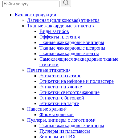
Каталог продукции
Латексная (силиконовая) этикетка
Тканые жаккардовые этикетки
Виды загибов
Эффекты плетения
Тканые жаккардовые зипперы
Тканые жаккардовые шевроны
Тканые жаккардовые ленты
Самоклеящиеся жаккардовые тканые
этикетки
Печатные этикетки
Этикетки на сатине
Этикетки на нейлоне и полиэстере
Этикетки на хлопке
Этикетки светоотражающие
Этикетки с биговкой
Этикетки на тафте
Навесные ярлыки
Формы ярлыков
Пуллеры, зипперы с логотипом
Тканые жаккардовые зипперы
Пуллеры из пластмассы
Зипперы из ПВХ