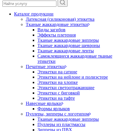
Каталог продукции
Латексная (силиконовая) этикетка
Тканые жаккардовые этикетки
Виды загибов
Эффекты плетения
Тканые жаккардовые зипперы
Тканые жаккардовые шевроны
Тканые жаккардовые ленты
Самоклеящиеся жаккардовые тканые
этикетки
Печатные этикетки
Этикетки на сатине
Этикетки на нейлоне и полиэстере
Этикетки на хлопке
Этикетки светоотражающие
Этикетки с биговкой
Этикетки на тафте
Навесные ярлыки
Формы ярлыков
Пуллеры, зипперы с логотипом
Тканые жаккардовые зипперы
Пуллеры из пластмассы
Зипперы из ПВХ