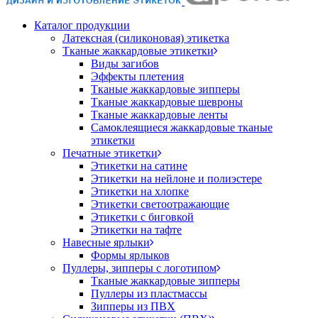
Каталог продукции
Латексная (силиконовая) этикетка
Тканые жаккардовые этикетки
Виды загибов
Эффекты плетения
Тканые жаккардовые зипперы
Тканые жаккардовые шевроны
Тканые жаккардовые ленты
Самоклеящиеся жаккардовые тканые
этикетки
Печатные этикетки
Этикетки на сатине
Этикетки на нейлоне и полиэстере
Этикетки на хлопке
Этикетки светоотражающие
Этикетки с биговкой
Этикетки на тафте
Навесные ярлыки
Формы ярлыков
Пуллеры, зипперы с логотипом
Тканые жаккардовые зипперы
Пуллеры из пластмассы
Зипперы из ПВХ